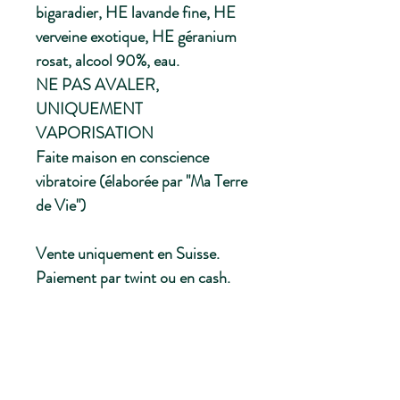
bigaradier, HE lavande fine, HE
verveine exotique, HE géranium
rosat, alcool 90%, eau.
NE PAS AVALER,
UNIQUEMENT
VAPORISATION
Faite maison en conscience
vibratoire (élaborée par "Ma Terre
de Vie")
Vente uniquement en Suisse.
Paiement par twint ou en cash.
Commande par le formulaire de
contact ou whatsapp/tél. au 079
688 20 80, merci!