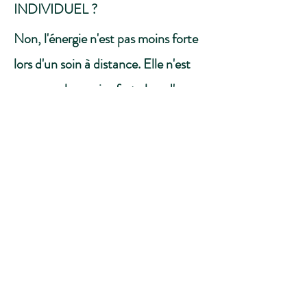
INDIVIDUEL ?
Non, l'énergie n'est pas moins forte
lors d'un soin à distance. Elle n'est
pas non plus moins forte lors d'un
soin collectif, à distance de surcroît.
L'énergie universelle de vie est
partout, dans la matière visible et
invisible. Prenons l'exemple explicite
d'une conversation téléphonique
avec un proche ou plusieurs proches
en même temps. Vous l'entendez,
alors qu'il est situé dans un autre