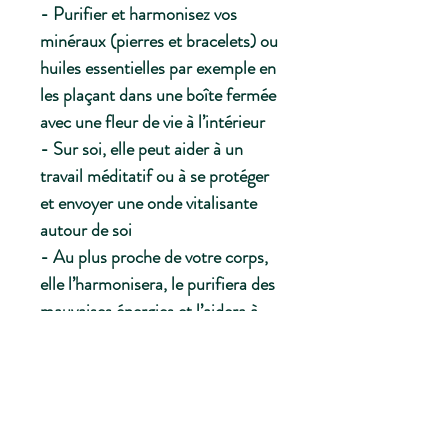
- Purifier et harmonisez vos
minéraux (pierres et bracelets) ou
huiles essentielles par exemple en
les plaçant dans une boîte fermée
avec une fleur de vie à l’intérieur
- Sur soi, elle peut aider à un
travail méditatif ou à se protéger
et envoyer une onde vitalisante
autour de soi
- Au plus proche de votre corps,
elle l’harmonisera, le purifiera des
mauvaises énergies et l’aidera à
retrouver de sa vitalité. Elle
apaisera aussi votre mental et
favorisera votreconcentration.
Les bénéfices de la fleur de vie
sont nombreux et ceux cités ci-