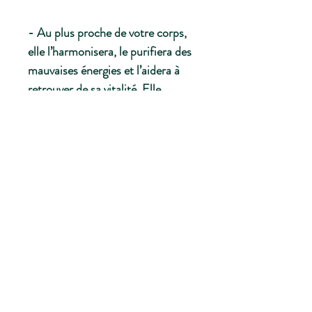
- Au plus proche de votre corps,
elle l’harmonisera, le purifiera des
mauvaises énergies et l’aidera à
retrouver de sa vitalité. Elle
apaisera aussi votre mental et
favorisera votre concentration.
Les bénéfices de la fleur de vie
sont nombreux et ceux cités ci-
dessus sont les plus connus. C’est
souvent votre utilisation propre
de la fleur de vie qui vous révèlera
d’autres de ses vertus. Par