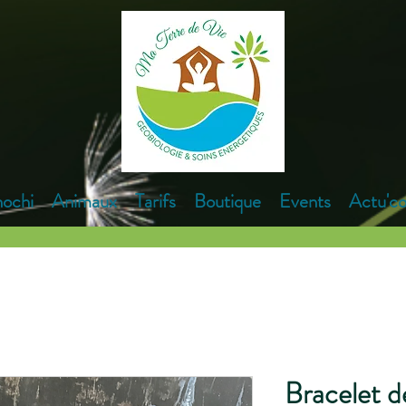
hochi
Animaux
Tarifs
Boutique
Events
Actu'co
Bracelet d