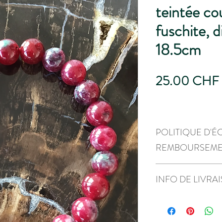
teintée co
fuschite, 
18.5cm
25.00 CHF
POLITIQUE D'É
REMBOURSEM
Neuf, pas d'échange ou 
INFO DE LIVRA
Envoi par la poste uni
retrait à Ferlens VD, me