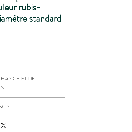
uleur rubis-
diamètre standard
Prix
CHANGE ET DE
ENT
de garantie
ISON
quement en Suisse (+ CHF 5.00) ou
rci.