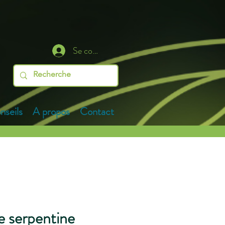
Se connecter
nseils
A propos
Contact
e serpentine