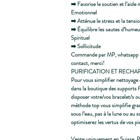
➡️ Favorise le soutien et l’aide
Emotionnel
➡️ Atténue le stress et la tensi
➡️ Équilibre les sautes d’humeu
Spirituel
➡️ Sollicitude
Commande par MP, whatsapp 0
contact, merci!
PURIFICATION ET RECH
Pour vous simplifier nettoyage 
dans la boutique des supports f
disposer votre/vos bracelet/s o
méthode top vous simplifie gra
sous l’eau, pas à la lune ou au so
optimiserez les vertus de vos pi
Vente uniquement en Suisse. P