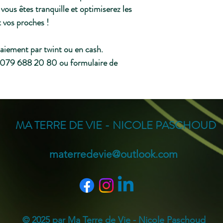
i vous êtes tranquille et optimiserez les
t vos proches !
aiement par twint ou en cash.
79 688 20 80 ou formulaire de
MA TERRE DE VIE - NICOLE PASCHOUD
materredevie@outlook.com
© 2025 par Ma Terre de Vie - Nicole Paschoud