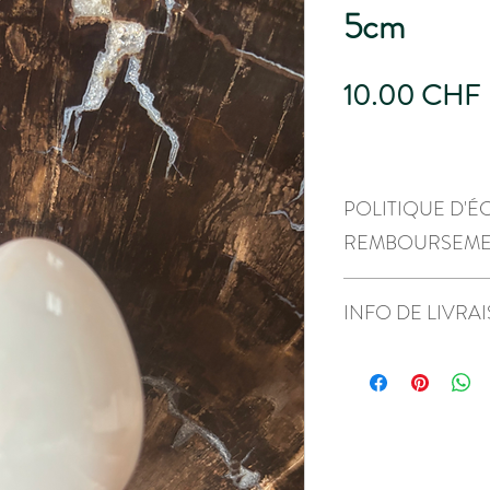
5cm
P
10.00 CHF
POLITIQUE D'É
REMBOURSEM
Neuf, pas d'échange ou 
INFO DE LIVRA
Envoi par la poste uni
retrait à Ferlens VD, me