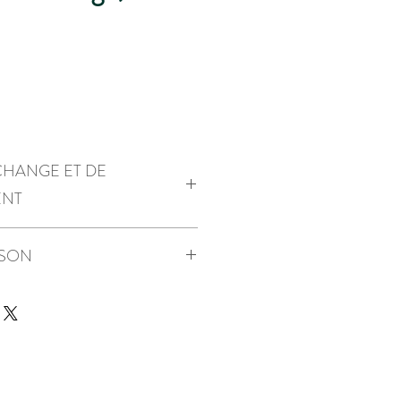
rix
CHANGE ET DE
ENT
de garantie
ISON
quement en Suisse (+ CHF 8.00) ou
rci.