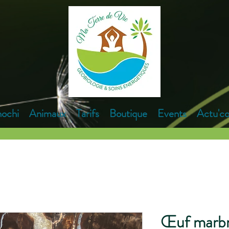
hochi
Animaux
Tarifs
Boutique
Events
Actu'co
Œuf marbre